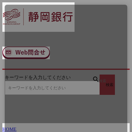
ナ
メ
ビ
イ
ゲ
ン
ー
コ
シ
ン
ョ
テ
ン
ン
へ
ツ
ス
へ
キ
ス
ッ
キ
プ
ッ
キーワードを入力してください
プ
検索
検索
HOME