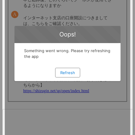
るようになりますか
インターネット支店の口座開設につきまして
は、こちらをご確認ください。
https://shizuokabank.my.site.com/faq/s/article/answ
ers000001633
クーポンのご利用に必要なしずぎんアプリ（イ
ンターネットバンキング）の登録は、キャッシ
ュカードがご自宅に到着してからになります。
クーポン特典を受けることができるのは、イン
ターネット支店口座をお持ちの方のみになりま
す。
【インターネット支店口座開設のお手続きはこ
ちらから】
https://shizugin.net/sp/open/index.html