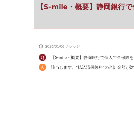
だ
【S-mile・概要】静岡銀
さ
い
2026/01/06
ナレッジ
【S-mile・概要】静岡銀行で個人年金保
該当します。"払込済保険料"の合計金額が