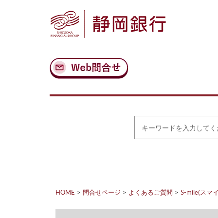
ナ
メ
ビ
イ
ゲ
ン
ー
コ
シ
ン
ョ
テ
ン
ン
へ
ツ
ス
へ
キ
ス
ッ
キ
プ
ッ
プ
キ
ー
ワ
ー
ド
を
入
力
HOME
問合せページ
よくあるご質問
S-mile(スマ
し
て
く