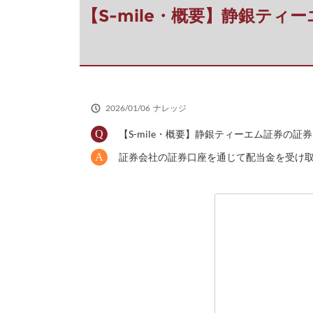
だ
【S-mile・概要】静銀テ
さ
い
2026/01/06
ナレッジ
【S-mile・概要】静銀ティーエム証券
証券会社の証券口座を通じて配当金を受け