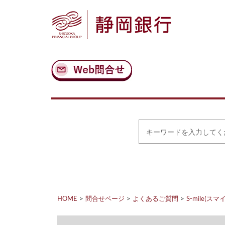
ナ
メ
ビ
イ
ゲ
ン
ー
コ
シ
ン
ョ
テ
ン
ン
へ
ツ
ス
へ
キ
ス
ッ
キ
プ
ッ
プ
キ
ー
ワ
ー
ド
を
入
力
HOME
問合せページ
よくあるご質問
S-mile(スマ
し
て
く