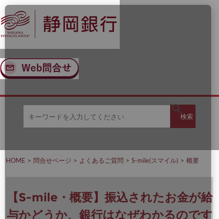
ナ
メ
ビ
イ
ゲ
ン
ー
コ
シ
ン
ョ
テ
ン
ン
へ
ツ
ス
へ
キ
ス
ッ
キ
キ
プ
ッ
検
検索
ー
プ
ワ
ー
索
ド
を
HOME
問合せページ
よくあるご質問
S-mile(スマイル)
概要
入
力
し
て
【S-mile・概要】振込されたお金が給
く
だ
与かどうか、銀行はなぜわかるのです