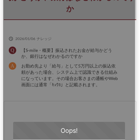
さ
い
か
2026/01/06
ナレッジ
【S-mile・概要】振込されたお金が給与かどう
か、銀行はなぜわかるのですか
お勤め先より「給与」として5万円以上の振込依
頼があった場合、システム上で認識できる仕組み
になっています。その場合お客さまの通帳やWeb
画面には通常「ｷｭｳﾖ」と記載されます。