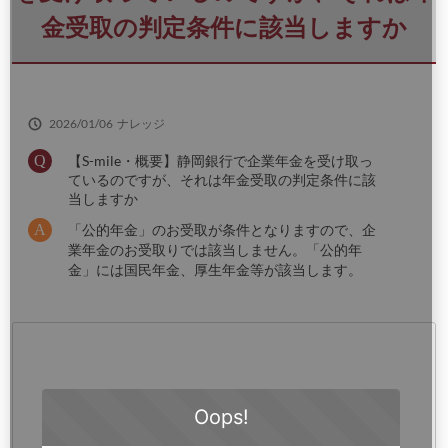
さ
金受取の判定条件に該当しますか
い
2026/01/06
ナレッジ
【S-mile・概要】静岡銀行で企業年金を受け取っ
ているのですが、それは年金受取の判定条件に該
当しますか
「公的年金」のお受取が条件となりますので、企
業年金のお受取りでは該当しません。「公的年
金」には国民年金、厚生年金等が該当します。