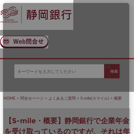
ナ
メ
ビ
イ
ゲ
ン
ー
コ
シ
ン
ョ
テ
ン
ン
へ
ツ
ス
へ
キ
ス
ッ
キ
キ
プ
ッ
検
検索
ー
プ
ワ
ー
索
ド
を
HOME
問合せページ
よくあるご質問
S-mile(スマイル)
概要
入
力
し
て
【S-mile・概要】静岡銀行で企業年金
く
だ
を受け取っているのですが、それは年