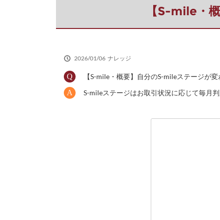
だ
【S-mile
さ
い
2026/01/06
ナレッジ
【S-mile・概要】自分のS-mileステージ
S-mileステージはお取引状況に応じて