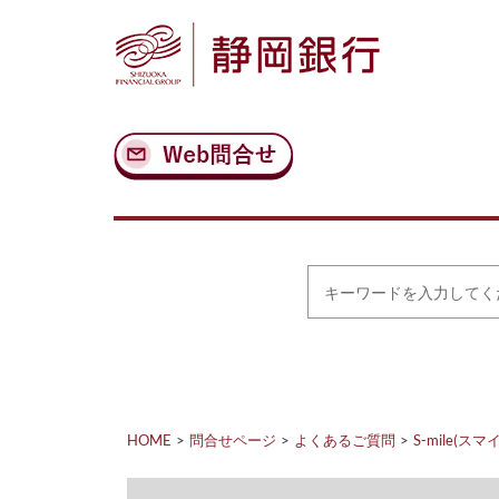
ナ
メ
ビ
イ
ゲ
ン
ー
コ
シ
ン
ョ
テ
ン
ン
へ
ツ
ス
へ
キ
ス
ッ
キ
プ
ッ
プ
キ
ー
ワ
ー
ド
を
入
力
HOME
問合せページ
よくあるご質問
S-mile(スマ
し
て
く