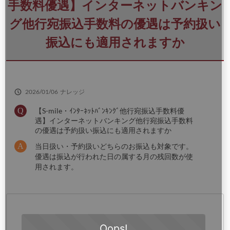
さ
手数料優遇】インターネットバンキン
い
グ他行宛振込手数料の優遇は予約扱い
振込にも適用されますか
2026/01/06
ナレッジ
【S-mile・ｲﾝﾀｰﾈｯﾄﾊﾞﾝｷﾝｸﾞ他行宛振込手数料優
遇】インターネットバンキング他行宛振込手数料
の優遇は予約扱い振込にも適用されますか
当日扱い・予約扱いどちらのお振込も対象です。
優遇は振込が行われた日の属する月の残回数が使
用されます。