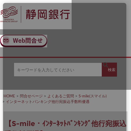
ナ
メ
ビ
イ
ゲ
ン
ー
コ
シ
ン
ョ
テ
ン
ン
へ
ツ
ス
へ
キ
ス
ッ
キ
キ
プ
ッ
検
検索
ー
プ
ワ
ー
索
ド
を
HOME
問合せページ
よくあるご質問
S-mile(スマイル)
入
インターネットバンキング他行宛振込手数料優遇
力
し
て
く
【S-mile・ｲﾝﾀｰﾈｯﾄﾊﾞﾝｷﾝｸﾞ他行宛振込
だ