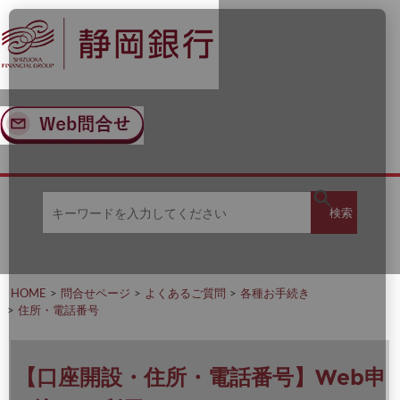
ナ
メ
ビ
イ
ゲ
ン
ー
コ
シ
ン
ョ
テ
ン
ン
へ
ツ
ス
へ
キ
ス
ッ
キ
キ
プ
ッ
検
検索
ー
プ
ワ
ー
索
ド
を
HOME
問合せページ
よくあるご質問
各種お手続き
入
住所・電話番号
力
し
て
く
【口座開設・住所・電話番号】Web申
だ