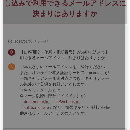
さ
し込みで利用できるメールアドレスに
い
決まりはありますか
2026/01/06
ナレッジ
【口座開設・住所・電話番号】Web申し込みで利
用できるメールアドレスに決まりはありますか
ご本人さまのメールアドレスをご登録ください。
また、オンライン本人認証サービス「proost」が
一部キャリアメール未対応につき、キャリアメー
ル以外のご登録をお願いいたします。
※キャリアメールとは
＠マーク以降の部分（ドメイン）が
「
docomo.ne.jp
」「
ezWeb.ne.jp
」
「
softbank.ne.jp
」など、携帯キャリア各社から提
供されるメールアドレスのことです。