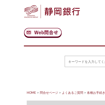
ナ
メ
ビ
イ
ゲ
ン
ー
コ
シ
ン
ョ
テ
ン
ン
へ
ツ
ス
へ
キ
ス
ッ
キ
プ
ッ
プ
キ
ー
ワ
ー
ド
を
入
力
HOME
問合せページ
よくあるご質問
各種お手続
し
て
く