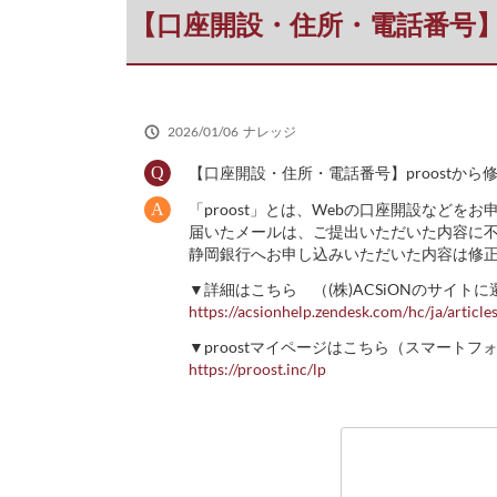
だ
【口座開設・住所・電話番号】
さ
い
2026/01/06
ナレッジ
【口座開設・住所・電話番号】proostか
「proost」とは、Webの口座開設など
届いたメールは、ご提出いただいた内容に不
静岡銀行へお申し込みいただいた内容は修
▼詳細はこちら （(株)ACSiONのサイト
https://acsionhelp.zendesk.com/hc/ja/artic
▼proostマイページはこちら（スマート
https://proost.inc/lp