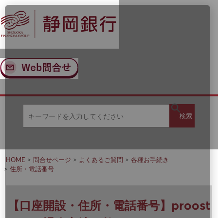
ナ
メ
ビ
イ
ゲ
ン
ー
コ
シ
ン
ョ
テ
ン
ン
へ
ツ
ス
へ
キ
ス
ッ
キ
キ
プ
ッ
検
検索
ー
プ
ワ
ー
索
ド
を
HOME
問合せページ
よくあるご質問
各種お手続き
入
住所・電話番号
力
し
て
く
【口座開設・住所・電話番号】proost
だ