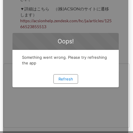
▼詳細はこちら （(株)ACSiONのサイトに遷移
します）
https://acsionhelp.zendesk.com/hc/ja/articles/125
66523855513
▼proostマイページはこちら（スマートフォンで
ご利用いただけます）
https://proost.inc/lp