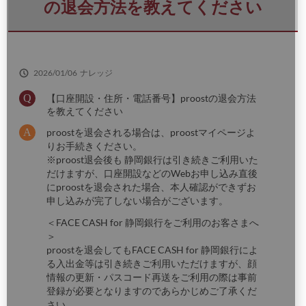
さ
の退会方法を教えてください
い
2026/01/06
ナレッジ
【口座開設・住所・電話番号】proostの退会方法
を教えてください
proostを退会される場合は、proostマイページよ
りお手続きください。
※proost退会後も 静岡銀行は引き続きご利用いた
だけますが、口座開設などのWebお申し込み直後
にproostを退会された場合、本人確認ができずお
申し込みが完了しない場合がございます。
＜FACE CASH for 静岡銀行をご利用のお客さまへ
＞
proostを退会してもFACE CASH for 静岡銀行によ
る入出金等は引き続きご利用いただけますが、顔
情報の更新・パスコード再送をご利用の際は事前
登録が必要となりますのであらかじめご了承くだ
さい。