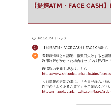
だ
【提携ATM・FACE CASH
さ
い
2026/01/09
ナレッジ
【提携ATM・FACE CASH】FACE C
登録顔情報との認証に複数回失敗すると認証エ
利用制限がかかった場合はセブン銀行ATM
顔情報の更新手続きはこちら
https://www.shizuokabank.co.jp/atm/facecas
＜顔情報の更新の際に、「会員登録のお願
以下の「よくあるご質問」をご確認くださ
https://shizuokabank.my.site.com/faq/s/art