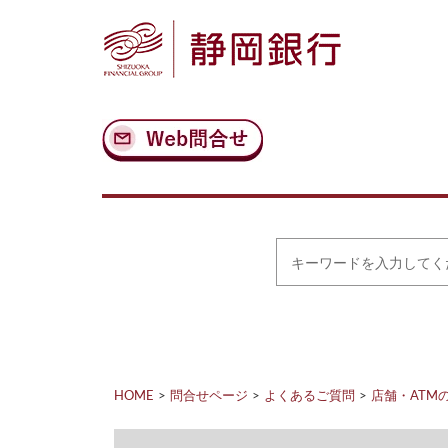
ナ
メ
ビ
イ
ゲ
ン
ー
コ
シ
ン
ョ
テ
ン
ン
へ
ツ
ス
へ
キ
ス
ッ
キ
プ
ッ
プ
キ
ー
ワ
ー
ド
を
入
力
HOME
問合せページ
よくあるご質問
店舗・ATM
し
て
く