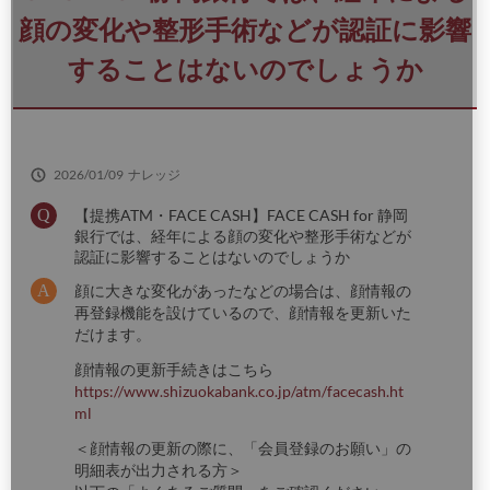
さ
顔の変化や整形手術などが認証に影響
い
することはないのでしょうか
2026/01/09
ナレッジ
【提携ATM・FACE CASH】FACE CASH for 静岡
銀行では、経年による顔の変化や整形手術などが
認証に影響することはないのでしょうか
顔に大きな変化があったなどの場合は、顔情報の
再登録機能を設けているので、顔情報を更新いた
だけます。
顔情報の更新手続きはこちら
https://www.shizuokabank.co.jp/atm/facecash.ht
ml
＜顔情報の更新の際に、「会員登録のお願い」の
明細表が出力される方＞