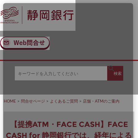
ナ
メ
ビ
イ
ゲ
ン
ー
コ
シ
ン
ョ
テ
ン
ン
へ
ツ
ス
へ
キ
ス
ッ
キ
キ
プ
ッ
検
検索
ー
プ
ワ
ー
索
ド
を
HOME
問合せページ
よくあるご質問
店舗・ATMのご案内
入
力
し
て
【提携ATM・FACE CASH】FACE
く
だ
CASH for 静岡銀行では、経年による