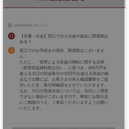
さ
い
2026/03/24
ナレッジ
【共通・出金】窓口での入出金や振込に限度額は
ある？
窓口でのお手続きの場合、限度額はございませ
ん。
ただし、「犯罪による収益の移転に関する法律
（犯罪収益移転防止法）」に基づき、200万円を
超える大口の現金取引や10万円を超える現金の振
込などの際には、お客さまの本人確認書類をご提
示いただき、取引時確認をさせていただきます。
なお、大口の現金出金については、当日にご用意
できない場合がございますので、事前にお取引店
にご相談のうえ、ご来店くださいますようお願い
いたします。