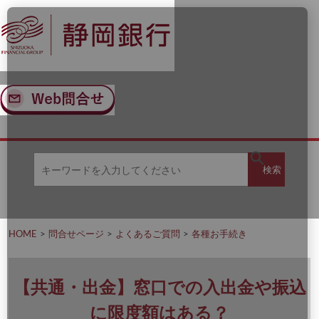
ナ
メ
ビ
イ
ゲ
ン
ー
コ
シ
ン
ョ
テ
ン
ン
へ
ツ
ス
へ
キ
ス
ッ
キ
キ
プ
ッ
検
検索
ー
プ
ワ
ー
索
ド
を
HOME
問合せページ
よくあるご質問
各種お手続き
入
力
し
て
【共通・出金】窓口での入出金や振込
く
だ
に限度額はある？