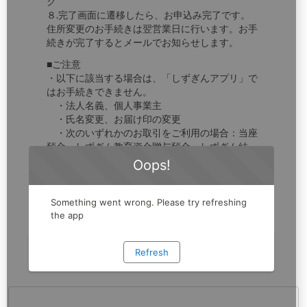
ク
８.完了画面に遷移したら、お申込み完了です。
住所変更のお手続きは翌営業日に行います。お手
続きが完了するとメールでお知らせします。
■ご注意
・以下に該当する場合は、「しずぎんアプリ」で
はお手続きできません。
・法人名義、個人事業主
・氏名変更、お届け印の変更
・次のいずれかのお取引をご利用の場合：当座
預金、しずぎん教育資金贈与預金、しずぎん結
婚・子育て資金贈与預金、マル優、特別マル優、
非課税財形預金、外国為替・純金積立・でんさい
・投資信託・国債等公共債をご利用
○【しずぎんダイレクト】取引用パスワードを忘
れた。再登録したい（ワンタイムパスワードあ
り）