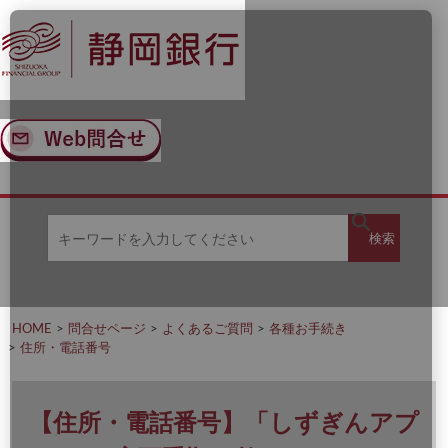
ナ
メ
ビ
イ
ゲ
ン
ー
コ
シ
ン
ョ
テ
ン
ン
へ
ツ
ス
へ
キ
ス
ッ
キ
キ
プ
ッ
検
検索
ー
プ
ワ
ー
索
ド
を
HOME
問合せページ
よくあるご質問
各種お手続き
入
住所・電話番号
力
し
て
く
【住所・電話番号】「しずぎんアプ
だ