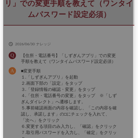
さ
リ」での変更手順を教えて（ワンタイ
い
ムパスワード設定必須）
2026/06/30
ナレッジ
【住所・電話番号】「しずぎんアプリ」での変更
手順を教えて（ワンタイムパスワード設定必須）
■変更手順
１.「しずぎんアプリ」を起動
２.画面下部の「設定」をタップ
３.「登録情報の確認・変更」をタップ
４.「住所・電話番号の変更」をタップ ※「しず
ぎんダイレクト」へ遷移します。
５.事前確認画面の内容を確認し、「この内容を確
認し、承諾します」の□にチェックを入れて、
「次へ」をクリック
６.変更する項目のみ入力し、「確認」をクリック
７.取引用パスワードを入力し、「確定」をクリッ