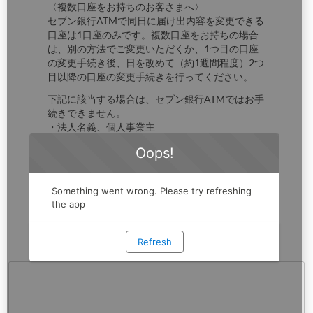
〈複数口座をお持ちのお客さまへ〉
セブン銀行ATMで同日に届け出内容を変更できる
口座は1口座のみです。複数口座をお持ちの場合
は、別の方法でご変更いただくか、1つ目の口座
の変更手続き後、日を改めて（約1週間程度）2つ
目以降の口座の変更手続きを行ってください。
下記に該当する場合は、セブン銀行ATMではお手
続きできません。
・法人名義、個人事業主
・氏名変更、お届け印の変更
・次のいずれかのお取引をご利用
当座預金、しずぎん教育資金贈与預金、しずぎん
結婚・子育て資金贈与預金、マル優、特別マル
優、非課税財形預金、外国為替・純金積立・でん
さい
・投資信託・国債等公共債をご利用