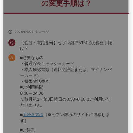
さ
の変更手順は？
い
2026/04/01
ナレッジ
【住所・電話番号】セブン銀行ATMでの変更手順
は？
■必要なもの
・普通貯金キャッシュカード
・本人確認書類（運転免許証または、マイナンバ
ーカード）
・携帯電話番号
■ご利用時間
0:30～24:00
※毎月第1・第3日曜日の0:30~8:00はご利用いた
だけません。
■
手続き方法
（※セブン銀行のサイトに遷移しま
す）
■ご注意