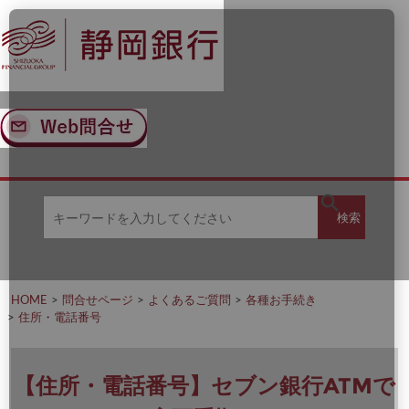
ナ
メ
ビ
イ
ゲ
ン
ー
コ
シ
ン
ョ
テ
ン
ン
へ
ツ
ス
へ
キ
ス
ッ
キ
キ
プ
ッ
検
検索
ー
プ
ワ
ー
索
ド
を
HOME
問合せページ
よくあるご質問
各種お手続き
入
住所・電話番号
力
し
て
く
【住所・電話番号】セブン銀行ATMで
だ