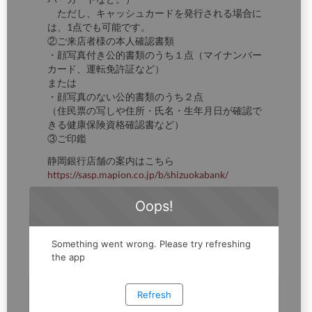
ただし、キャッシュカードを発行される場合に
は、1点でも可能です。
②ご来店者様の本人確認書類
・顔写真付き公的書類のうち１点（マイナンバー
カード、運転免許証など）
または
・顔写真のない公的書類のうち２点
（住民票の写しや住所・氏名・生年月日が確認で
きる健康保険資格確認書など）
③ご印鑑
静岡銀行店舗の案内はこちら
https://sasp.mapion.co.jp/b/shizuokabank/
【インターネットでのお手続き】
＜お子さまが15歳未満の場合＞
親権者さまによるお手続きが必要です。
以下のリンク先をご確認ください。
https://www.shizuokabank.co.jp/personal/save/acc
ount/child/index.html
＜お子さまが15歳以上の場合＞
お子さまご本人がこちらからお手続きください。