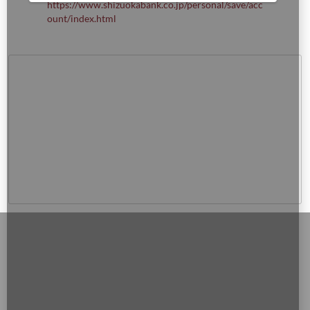
https://www.shizuokabank.co.jp/personal/save/acc
ount/index.html