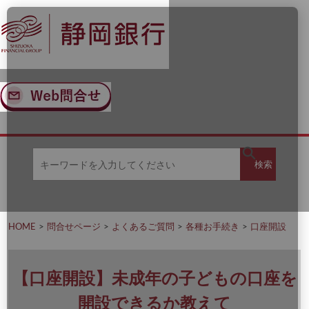
ナ
メ
ビ
イ
ゲ
ン
ー
コ
シ
ン
ョ
テ
ン
ン
へ
ツ
ス
へ
キ
ス
ッ
キ
キ
プ
ッ
検
検索
ー
プ
ワ
ー
索
ド
を
HOME
問合せページ
よくあるご質問
各種お手続き
口座開設
入
力
し
て
【口座開設】未成年の子どもの口座を
く
だ
開設できるか教えて