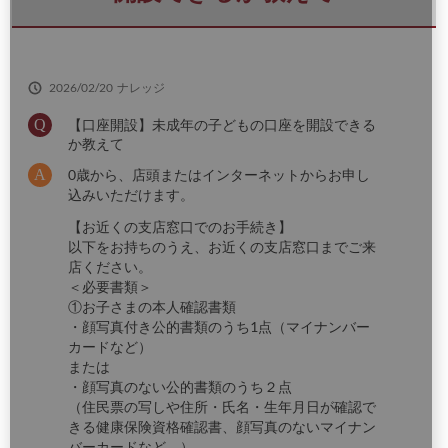
さ
い
2026/02/20
ナレッジ
【口座開設】未成年の子どもの口座を開設できる
か教えて
0歳から、店頭またはインターネットからお申し
込みいただけます。
【お近くの支店窓口でのお手続き】
以下をお持ちのうえ、お近くの支店窓口までご来
店ください。
＜必要書類＞
①お子さまの本人確認書類
・顔写真付き公的書類のうち1点（マイナンバー
カードなど）
または
・顔写真のない公的書類のうち２点
（住民票の写しや住所・氏名・生年月日が確認で
きる健康保険資格確認書、顔写真のないマイナン
バーカードなど。）