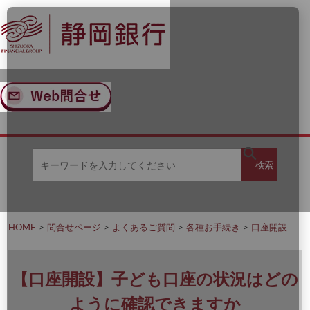
ナ
メ
ビ
イ
ゲ
ン
ー
コ
シ
ン
ョ
テ
ン
ン
へ
ツ
ス
へ
キ
ス
ッ
キ
キ
プ
ッ
検
検索
ー
プ
ワ
ー
索
ド
を
HOME
問合せページ
よくあるご質問
各種お手続き
口座開設
入
力
し
て
【口座開設】子ども口座の状況はどの
く
だ
ように確認できますか