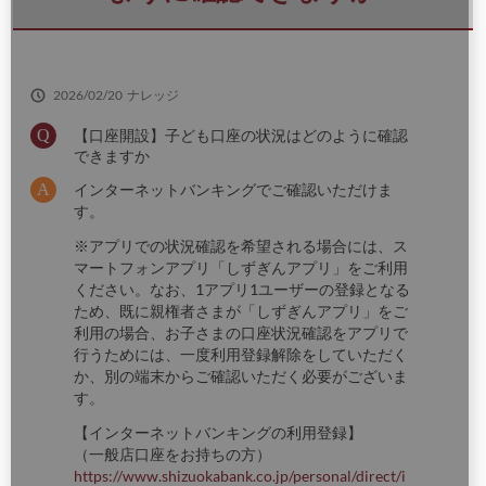
さ
い
2026/02/20
ナレッジ
【口座開設】子ども口座の状況はどのように確認
できますか
インターネットバンキングでご確認いただけま
す。
※アプリでの状況確認を希望される場合には、ス
マートフォンアプリ「しずぎんアプリ」をご利用
ください。なお、1アプリ1ユーザーの登録となる
ため、既に親権者さまが「しずぎんアプリ」をご
利用の場合、お子さまの口座状況確認をアプリで
行うためには、一度利用登録解除をしていただく
か、別の端末からご確認いただく必要がございま
す。
【インターネットバンキングの利用登録】
（一般店口座をお持ちの方）
https://www.shizuokabank.co.jp/personal/direct/i