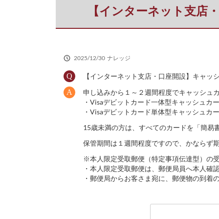
だ
【インターネット支店
さ
い
2025/12/30
ナレッジ
【インターネット支店・口座開設】キャッ
申し込みから１～２週間程度でキャッシュ
・Visaデビットカード一体型キャッシュ
・Visaデビットカード単体型キャッシュ
15歳未満の方は、すべてのカードを「簡易
保管期間は１週間程度ですので、かならず
※本人限定受取郵便（特定事項伝達型）の
・本人限定受取郵便は、郵便局員へ本人確
・郵便局からお客さま宛に、郵便物の到着