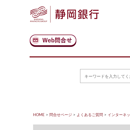
ナ
メ
ビ
イ
ゲ
ン
ー
コ
シ
ン
ョ
テ
ン
ン
へ
ツ
ス
へ
キ
ス
ッ
キ
プ
ッ
プ
キ
ー
ワ
ー
ド
を
入
力
HOME
問合せページ
よくあるご質問
インターネット
し
て
く