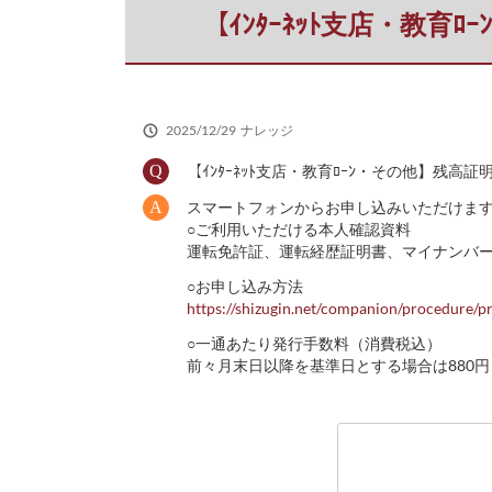
だ
【ｲﾝﾀｰﾈｯﾄ支店・教
さ
い
2025/12/29
ナレッジ
【ｲﾝﾀｰﾈｯﾄ支店・教育ﾛｰﾝ・その他】残
スマートフォンからお申し込みいただけま
○ご利用いただける本人確認資料
運転免許証、運転経歴証明書、マイナンバ
○お申し込み方法
https://shizugin.net/companion/procedure
○一通あたり発行手数料（消費税込）
前々月末日以降を基準日とする場合は880円、