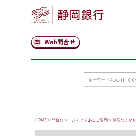
ナ
メ
ビ
イ
ゲ
ン
ー
コ
シ
ン
ョ
テ
ン
ン
へ
ツ
ス
へ
キ
ス
ッ
キ
プ
ッ
プ
キ
ー
ワ
ー
ド
を
入
力
HOME
問合せページ
よくあるご質問
無理なくか
し
て
く