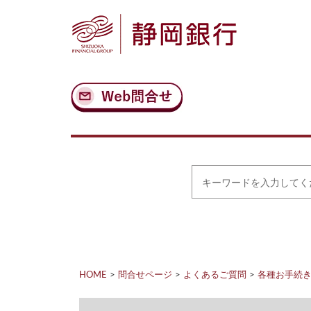
ナ
メ
ビ
イ
ゲ
ン
ー
コ
シ
ン
ョ
テ
ン
ン
へ
ツ
ス
へ
キ
ス
ッ
キ
プ
ッ
プ
キ
ー
ワ
ー
ド
を
入
力
HOME
問合せページ
よくあるご質問
各種お手続
し
て
く