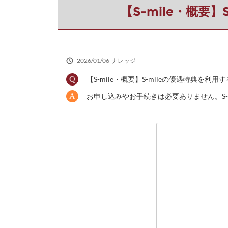
だ
【S-mile・概
さ
い
2026/01/06
ナレッジ
【S-mile・概要】S-mileの優遇特典を
お申し込みやお手続きは必要ありません。S-