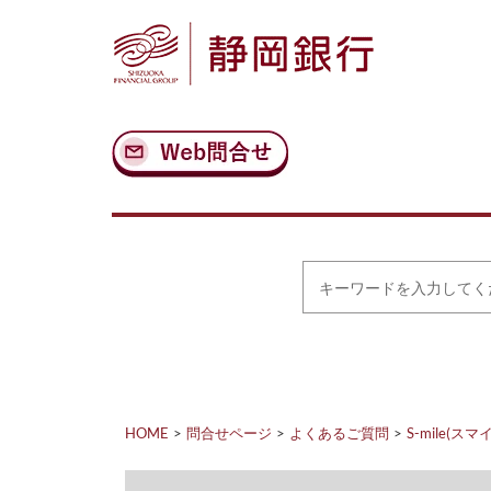
ナ
メ
ビ
イ
ゲ
ン
ー
コ
シ
ン
ョ
テ
ン
ン
へ
ツ
ス
へ
キ
ス
ッ
キ
プ
ッ
プ
キ
ー
ワ
ー
ド
を
入
力
HOME
問合せページ
よくあるご質問
S-mile(スマ
し
て
く