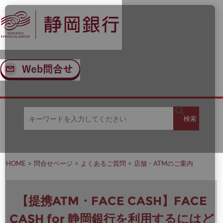
ナ
メ
ビ
イ
ゲ
ン
ー
コ
シ
ン
ョ
テ
ン
ン
へ
ツ
ス
へ
キ
ス
ッ
キ
キ
プ
ッ
検
検索
ー
プ
ワ
ー
索
ド
を
HOME
問合せページ
よくあるご質問
店舗・ATMのご案内
入
力
し
て
【提携ATM・FACE CASH】FACE
く
だ
CASH for 静岡銀行を利用するにはど