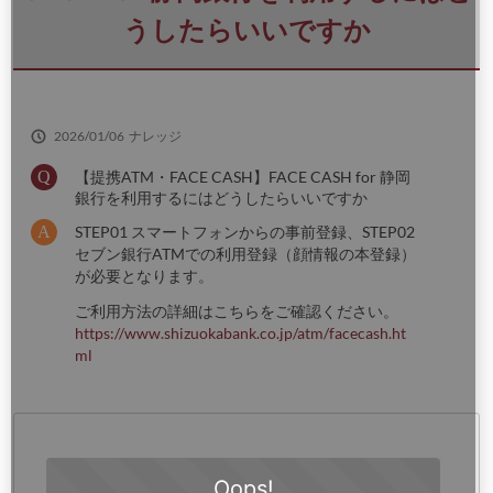
さ
い
うしたらいいですか
2026/01/06
ナレッジ
【提携ATM・FACE CASH】FACE CASH for 静岡
銀行を利用するにはどうしたらいいですか
STEP01 スマートフォンからの事前登録、STEP02
セブン銀行ATMでの利用登録（顔情報の本登録）
が必要となります。
ご利用方法の詳細はこちらをご確認ください。
https://www.shizuokabank.co.jp/atm/facecash.ht
ml