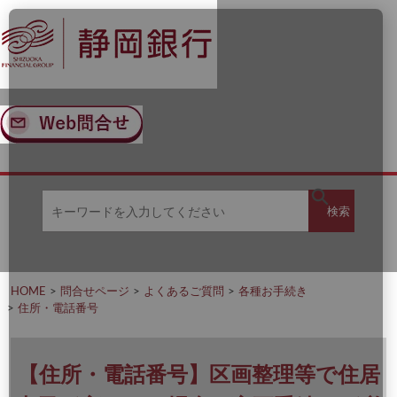
ナ
メ
ビ
イ
ゲ
ン
ー
コ
シ
ン
ョ
テ
ン
ン
へ
ツ
ス
へ
キ
ス
ッ
キ
キ
プ
ッ
検
検索
ー
プ
ワ
ー
索
ド
を
HOME
問合せページ
よくあるご質問
各種お手続き
入
住所・電話番号
力
し
て
く
【住所・電話番号】区画整理等で住居
だ